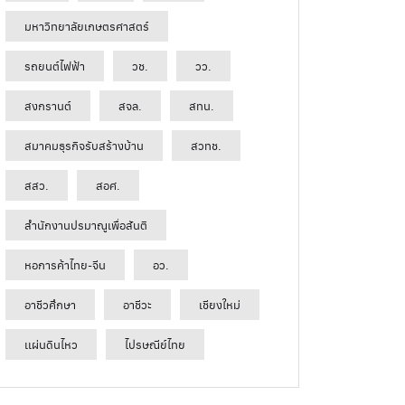
มหาวิทยาลัยเกษตรศาสตร์
รถยนต์ไฟฟ้า
วช.
วว.
สงกรานต์
สจล.
สทน.
สมาคมธุรกิจรับสร้างบ้าน
สวทช.
สสว.
สอศ.
สำนักงานปรมาณูเพื่อสันติ
หอการค้าไทย-จีน
อว.
อาชีวศึกษา
อาชีวะ
เชียงใหม่
เเผ่นดินไหว
ไปรษณีย์ไทย