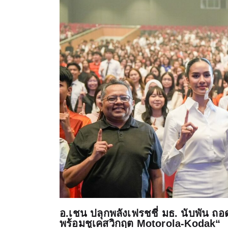
อ.เชน ปลุกพลังเฟรชชี่ มธ. นับพัน ถ
พร้อมชูเคสวิกฤต Motorola-Kodak“