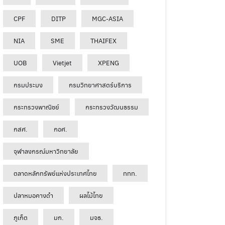
CPF
DITP
MGC-ASIA
NIA
SME
THAIFEX
UOB
Vietjet
XPENG
กรมประมง
กรมวิทยาศาสตร์บริการ
กระทรวงพาณิชย์
กระทรวงวัฒนธรรม
กสศ.
กอศ.
จุฬาลงกรณ์มหาวิทยาลัย
ตลาดหลักทรัพย์แห่งประเทศไทย
ททท.
ปลาหมอคางดำ
ผลไม้ไทย
ภูเก็ต
มก.
มจธ.