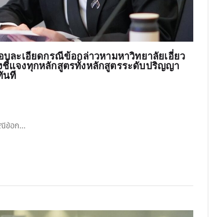
อบละเอียดกรณีข้อกล่าวหามหาวิทยาลัยเอี่ยว
องชี้แจงทุกหลักสูตรทั้งหลักสูตรระดับปริญญา
ันที
รณีข้อก…