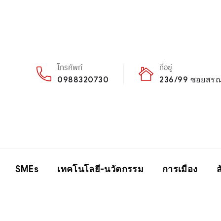
โทรศัพท์
ที่อยู่
0988320730
236/99 ซอยสรณค
SMEs
เทคโนโลยี-นวัตกรรม
การเมือง
ส