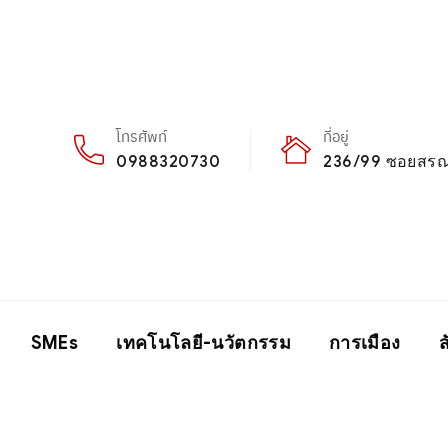
โทรศัพท์
ที่อยู่
0988320730
236/99 ซอยสรณค
SMEs
เทคโนโลยี-นวัตกรรม
การเมือง
ส