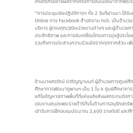
เกษตรกรขยายผลจากโครงการอันเนื่องมาจากพระราช
“การประชุมเชิงปฏิบัติการฯ ทั้ง 2 วันที่ผ่านมา ได
Online ทาง Facebook สำนักงาน กปร. เป็นจำนวนม
บริหาร ผู้ทรงคุณวุฒิหน่วยงานต่างๆ และผู้อำนวยก
ประสิทธิภาพ และการขับเคลื่อนโครงการมุ่งสู่ประโ
รวมถึงการประสานความร่วมมือจากทุกภาคส่วน เพื่อ
ด้านนายสรรัตน์ ปวริญญานนท์ ผู้อำนวยการศูนย์ศึ
ศึกษาการพัฒนาภูพานฯ เป็น 1 ใน 6 ศูนย์ศึกษาการ
แก้ไขปัญหาสภาพพื้นที่ที่แห้งแล้งส่งผลกระทบต่อ
เนินงานสนองพระราชดำริทั้งในด้านการอนุรักษ์ทรั
เข้ารับการฝึกอบรมประมาณ 2,600 รายต่อปี และศึ