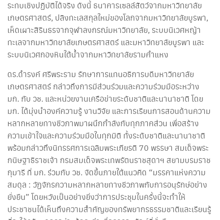
ระทบเชิงปฏิบัติได้จริง ดังนี้ ธนาคารเซลล์สัตว์จากมหาวิทยาลัย
เกษตรศาสตร์, ปลิงทะเลสกุลใหม่ของโลกจากมหาวิทยาลัยบูรพา,
เห็ดเผาะสิรินธรจากจุฬาลงกรณ์มหาวิทยาลัย, ระบบนิเวศหญ้า
ทะเลจากมหาวิทยาลัยเกษตรศาสตร์ และมหาวิทยาลัยบูรพา และ
ระบบนิเวศกองหินใต้น้ำจากมหาวิทยาลัยรามคำแหง
ดร.ดำรงค์ ศรีพระราม รักษาการแทนอธิการบดีมหาวิทยาลัย
เกษตรศาสตร์ กล่าวถึงการมีส่วนร่วมและความร่วมมือระหว่าง
มก. กับ วช. และหน่วยงานเครือข่ายระดับชาติและนานาชาติ โดย
มก. ได้มุ่งนำองค์ความรู้ งานวิจัย และการเรียนการสอนด้านความ
หลากหลายทางชีวภาพมาผนึกกำลังกับทุกภาคส่วน เพื่อสร้าง
ความเข้าใจและความร่วมมือในทุกมิติ ทั้งระดับชาติและนานาชาติ
พร้อมกล่าวถึงนิทรรศการเฉลิมพระเกียรติ 70 พรรษา สมเด็จพระ
กนิษฐาธิราชเจ้า กรมสมเด็จพระเทพรัตนราชสุดาฯ สยามบรมราช
กุมารี ที่ มก. ร่วมกับ วช. จัดขึ้นภายใต้แนวคิด “มรรคาแห่งความ
สมดุล : วัฏจักรความหลากหลายทางชีวภาพกับการอนุรักษ์อย่าง
ยั่งยืน” โดยหวังเป็นอย่างยิ่งว่าการประชุมในครั้งนี้จะทำให้
ประชาชนได้เห็นถึงความสำคัญของทรัพยากรธรรมชาติและเรียนรู้