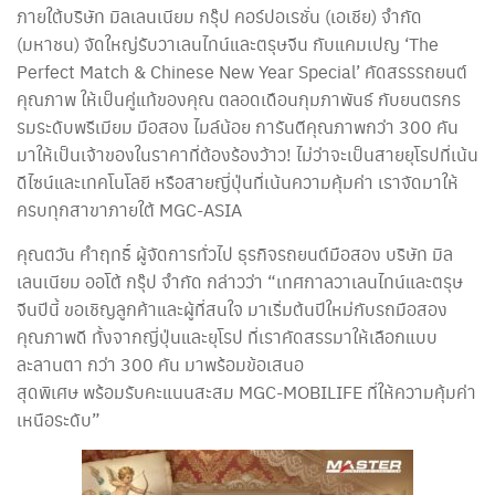
ภายใต้บริษัท มิลเลนเนียม กรุ๊ป คอร์ปอเรชั่น (เอเชีย) จำกัด
(มหาชน) จัดใหญ่รับวาเลนไทน์และตรุษจีน กับแคมเปญ ‘The
Perfect Match & Chinese New Year Special’ คัดสรรรถยนต์
คุณภาพ ให้เป็นคู่แท้ของคุณ ตลอดเดือนกุมภาพันธ์ กับยนตรกร
รมระดับพรีเมียม มือสอง ไมล์น้อย การันตีคุณภาพกว่า 300 คัน
มาให้เป็นเจ้าของในราคาที่ต้องร้องว้าว! ไม่ว่าจะเป็นสายยุโรปที่เน้น
ดีไซน์และเทคโนโลยี หรือสายญี่ปุ่นที่เน้นความคุ้มค่า เราจัดมาให้
ครบทุกสาขาภายใต้ MGC-ASIA
คุณตวัน คำฤทธิ์ ผู้จัดการทั่วไป ธุรกิจรถยนต์มือสอง บริษัท มิล
เลนเนียม ออโต้ กรุ๊ป จำกัด กล่าวว่า “เทศกาลวาเลนไทน์และตรุษ
จีนปีนี้ ขอเชิญลูกค้าและผู้ที่สนใจ มาเริ่มต้นปีใหม่กับรถมือสอง
คุณภาพดี ทั้งจากญี่ปุ่นและยุโรป ที่เราคัดสรรมาให้เลือกแบบ
ละลานตา กว่า 300 คัน มาพร้อมข้อเสนอ
สุดพิเศษ พร้อมรับคะแนนสะสม MGC-MOBILIFE ที่ให้ความคุ้มค่า
เหนือระดับ”