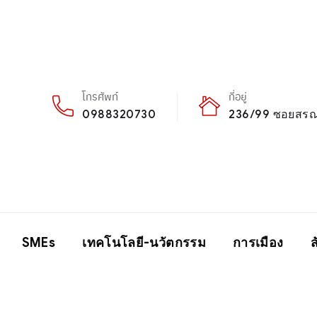
โทรศัพท์
ที่อยู่
0988320730
236/99 ซอยสรณค
SMEs
เทคโนโลยี-นวัตกรรม
การเมือง
ส