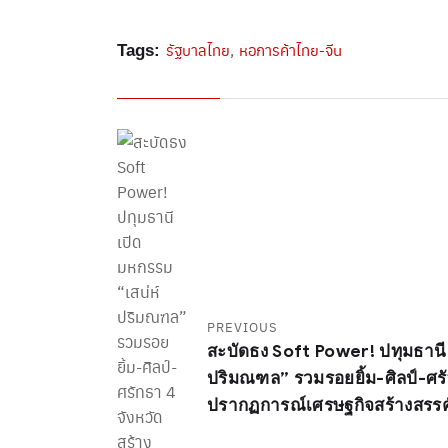
,
รัฐบาลไทย
หอการค้าไทย-จีน
Tags:
PREVIOUS
สะบัดธง Soft Power! ปทุมธานี 
ปริมณฑล” รวมรอยยิ้ม-ศิลป์-ศรั
ปรากฏการณ์เศรษฐกิจสร้างสรรค์