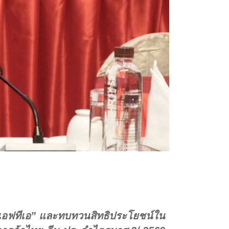
 “เอฟทีเอ” และทบทวนสิทธิประโยชน์ใน