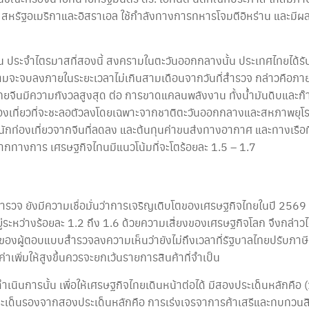
นก.พ. สหรัฐอเมริกาและอิสราเอล ใช้กำลังทางการทหารโจมตีอิหร่าน แล
ีน ประจำไตรมาสที่สองนี้ สงครามในตะวันออกกลางนั้น ประเทศไทยได้
มจะจบลงภายในระยะเวลาไม่เกินสามเดือนจากวันที่สำรวจ กล่าวคือภาย
ีนมีความกังวลสูงสุด ต่อ การขาดแคลนพลังงาน ทั้งน้ำมันดิบและก๊าซธ
ท่องเที่ยวที่จะชะลอตัวลงโดยเฉพาะจากชาติตะวันออกกลางและสหภาพยุโ
แทนนักท่องเที่ยวจากจีนที่ลดลง และต้นทุนค่าขนส่งทางอากาศ และทางเรือ
ทางการ เศรษฐกิจไทนมีแนวโน้มที่จะโตร้อยละ 1.5 – 1.7
จ ยังมีความเชื่อมั่นว่าการเจริญเติบโตของเศรษฐกิจไทยในปี 2569 จะเ
ะอยู่ระหว่างร้อยละ 1.2 ถึง 1.6 ด้วยความเสี่ยงของเศรษฐกิจโลก จึงกล
องผู้ตอบแบบสำรวจลงความเห็นว่ายังไม่ถึงเวลาที่รัฐบาลไทยปรับภาษีมูลค
าเพิ่มให้สูงขึ้นควรจะยกเว้นรายการสินค้าที่จำเป็น
เนินการนั้น เพื่อให้เศรษฐกิจไทยเดินหน้าต่อได้ มีสองประเด็นหลักคือ (
วนประเด็นรองจากสองประเด็นหลักคือ การเร่งเจรจาการค้าเสรีและทบทวนส