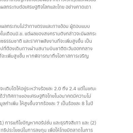
ะมีผลผลกระทบต่อเศรษฐกิจโลกและไทย อย่างคาดเดา
รับผลกระทบไม่ว่าทางตรงและทางอ้อม ผู้ตอบแบบ
ในเดือนมิ.ย. แต่ผลของสงครามดังกล่าวจะมีผลกระ
รรมชาติ และราคาพลังงานที่จะเพิ่มสูงขึ้น เป็น
รปที่ต้องเดินทางผ่านสนามบินชาติตะวันออกกลาง
ที่จะเพิ่มสูงขึ้น หากพิจารณาถึงโอกาสการเจริญ
ติบโตให้อยู่ระหว่างร้อยละ 2.0 ถึง 2.4 แต่ในขณะ
่าวได้ว่าทิศทางของเศรษฐกิจไทยในอนาคตมีความไม่
่าเพิ่ม ให้สูงขึ้นจากร้อยละ 7 เป็นร้อยละ 8 ในปี
1) การแก้ไขปัญหาคอรัปชั่น และธุรกิจสีเทา และ (2)
ิทธิประโยชน์ในการลงทุน เพื่อให้ไทยมีตลาดในการ