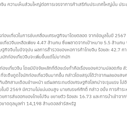
ีน ความเห็นส่วนใหญ่ต่อการเจรจาการค้าเสรีกับประเทศใหญ่นั้น ประเ
่องเที่ยวในการขับเคลื่อนเศรษฐกิจมาโดยตลอด จากข้อมูลในปี 2567 นักท
งเที่ยวจีนเหลือเพียง 4.47 ล้านคน ซึ่งพลาดจากเป้าหมาย 5.5 ล้านคน 
ิจจีนในปัจจุบัน ผลการสำรวจของหอการค้าไทยจีน ร้อยละ 42.7 คาดว่
กท่องเที่ยวจีนจะเพิ่มขึ้นแต่ไม่มากนัก
กท่องเที่ยวจีน โดยมีปัจจัยหลักที่ต้องเร่งทำคือเรื่องของความปลอดภัย
 ๆ ที่จะดึงดูดใจนักท่องเที่ยวจีนมากขึ้น กล่าวโดยสรุปได้ว่าจากผลข
่เกินอีกสามเดือนข้างหน้า แต่ผลกระทบต่อเศรษฐกิจโลกน่าจะรุนแรง ไป
ทยในปี 2569 มีความไม่แน่นอนสูง นายณรงค์ศักดิ์ กล่าว อนึ่ง การค้าร
ฐ โดยการส่งออกของไทยไปจีน ขยายตัว ร้อยละ 16.73 และการนำเข้าจา
อขาดดุลมูลค่า 14,198 ล้านดอลล่าร์สหรัฐ