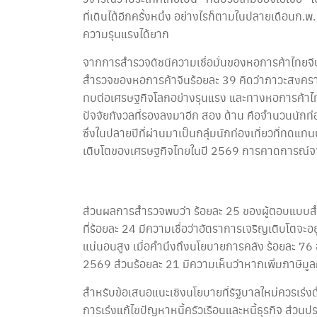
ที่เดินได้อีกครั้งหนึ่ง อย่างไรก็ตามในปลายเดือ
ความรุนแรงได้ยาก
จากการสำรวจดัชนีความเชื่อมั่นของหอการค้าไทยจ
สำรวจของหอการค้าจีนร้อยละ 39 คิดว่าภาวะสงครา
ทบต่อเศรษฐกิจโลกอย่างรุนแรง และทางหอการค้าไทยจ
ปัจจัยกังวลที่รองลงมาอีก สอง ด้าน คือจำนวนนัก
ซึ่งในปลายปีที่ผ่านมาเป็นกลุ่มนักท่องเที่ยวที่ทด
เติบโตของเศรษฐกิจไทยในปี 2569 การคาดการณ์จาก
ส่วนผลการสำรวจพบว่า ร้อยละ 25 ของผู้ตอบแบบสำรว
ที่ร้อยละ 24 มีความเชื่อว่าอัตราการเจริญเติบโตจ
แน่นอนสูง เมื่อคำนึงถึงนโยบายการคลัง ร้อยละ 76 ข
2569 ส่วนร้อยละ 21 มีความเห็นว่าหากเพิ่มภาษีมูลค่
สำหรับข้อเสนอแนะเชิงนโยบายที่รัฐบาลใหม่ควรเร่งดำ
การเร่งแก้ไขปัญหาหนี้ครัวเรือนและหนี้ธุรกิจ ส่